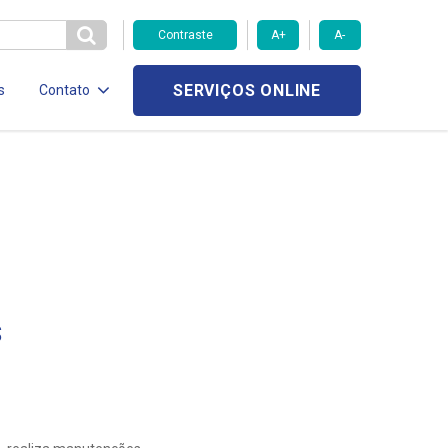
Contraste
A+
A-
SERVIÇOS ONLINE
s
Contato
S