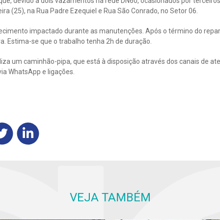
 que, devido a dois vazamentos na rede DN60, ocasionados por terceiro
ira (25), na Rua Padre Ezequiel e Rua São Conrado, no Setor 06.
tecimento impactado durante as manutenções. Após o término do repa
a. Estima-se que o trabalho tenha 2h de duração.
iliza um caminhão-pipa, que está à disposição através dos canais de at
via WhatsApp e ligações.
VEJA TAMBÉM