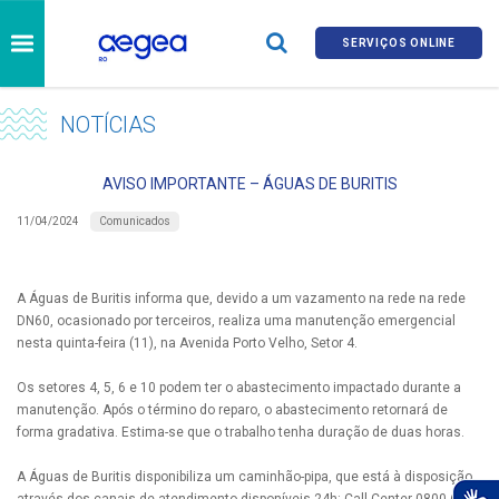
SERVIÇOS ONLINE
NOTÍCIAS
AVISO IMPORTANTE – ÁGUAS DE BURITIS
Comunicados
11/04/2024
A Águas de Buritis informa que, devido a um vazamento na rede na rede
DN60, ocasionado por terceiros, realiza uma manutenção emergencial
nesta quinta-feira (11), na Avenida Porto Velho, Setor 4.
Os setores 4, 5, 6 e 10 podem ter o abastecimento impactado durante a
manutenção. Após o término do reparo, o abastecimento retornará de
forma gradativa. Estima-se que o trabalho tenha duração de duas horas.
A Águas de Buritis disponibiliza um caminhão-pipa, que está à disposição
através dos canais de atendimento disponíveis 24h: Call Center 0800 690