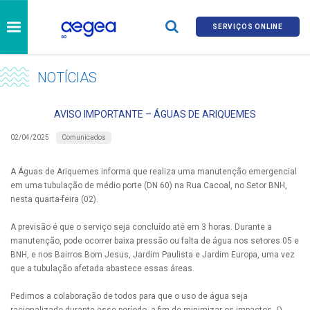
SERVIÇOS ONLINE
NOTÍCIAS
AVISO IMPORTANTE – ÁGUAS DE ARIQUEMES
Comunicados
02/04/2025
A Águas de Ariquemes informa que realiza uma manutenção emergencial
em uma tubulação de médio porte (DN 60) na Rua Cacoal, no Setor BNH,
nesta quarta-feira (02).
A previsão é que o serviço seja concluído até em 3 horas. Durante a
manutenção, pode ocorrer baixa pressão ou falta de água nos setores 05 e
BNH, e nos Bairros Bom Jesus, Jardim Paulista e Jardim Europa, uma vez
que a tubulação afetada abastece essas áreas.
Pedimos a colaboração de todos para que o uso de água seja
racionalizado durante esse período, a fim de minimizar os impactos. O