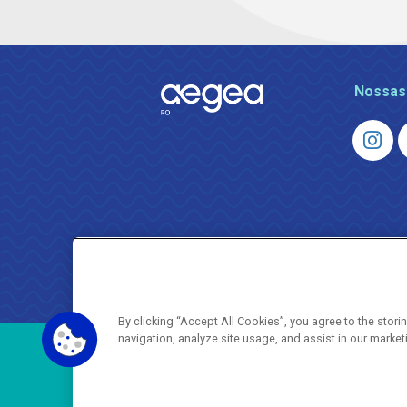
Nossas
By clicking “Accept All Cookies”, you agree to the stor
navigation, analyze site usage, and assist in our market