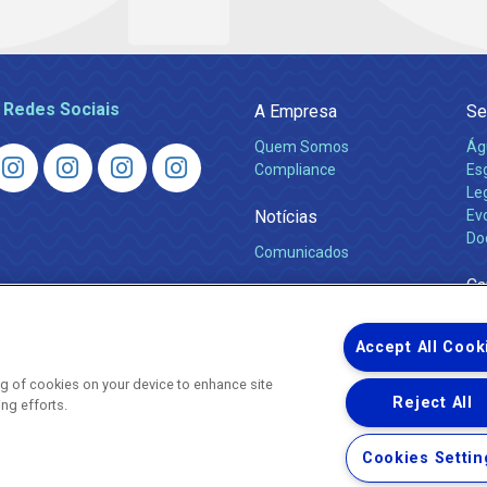
 Redes Sociais
A Empresa
Se
Quem Somos
Ág
Compliance
Es
Leg
Notícias
Ev
Do
Comunicados
Ca
Accept All Cook
ing of cookies on your device to enhance site
Reject All
ing efforts.
Uma empresa
Copyright © 2026 - Todos os Direitos Reservados.
Cookies Settin
Nossa natureza movimenta a vida