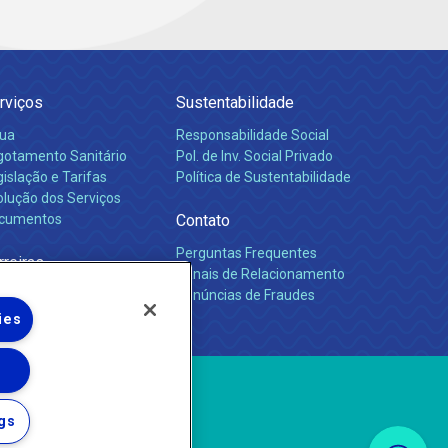
rviços
Sustentabilidade
ua
Responsabilidade Social
gotamento Sanitário
Pol. de Inv. Social Privado
islação e Tarifas
Política de Sustentabilidade
olução dos Serviços
cumentos
Contato
Perguntas Frequentes
rreiras
Canais de Relacionamento
Denúncias de Fraudes
ies
gs