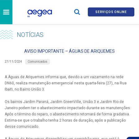
SERVIÇOS ONLINE
NOTÍCIAS
AVISO IMPORTANTE – ÁGUAS DE ARIQUEMES
Comunicados
27/11/2024
A Águas de Ariquemes informa que, devido a um vazamento na rede
DN60, realiza manutenção emergencial nesta quarta-feira (27), na Rua
Ibaiti, no Bairro União 3.
Os bairros Jardim Paraná, Jardim GreenVille, União 3 e Jardim Rio de
Janeiro podem ter o abastecimento impactado durante as manutenções.
Após o término do reparo, o abastecimento retornará de forma gradativa.
Estima-se que o trabalho tenha 2 horas de duração, após a publicação
desse comunicado.
A Águas de Ariquemes disponibiliza um caminhão-pipa, que está à