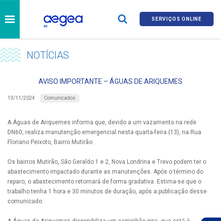
SERVIÇOS ONLINE
NOTÍCIAS
AVISO IMPORTANTE – ÁGUAS DE ARIQUEMES
Comunicados
13/11/2024
A Águas de Ariquemes informa que, devido a um vazamento na rede
DN60, realiza manutenção emergencial nesta quarta-feira (13), na Rua
Floriano Peixoto, Bairro Mutirão.
Os bairros Mutirão, São Geraldo 1 e 2, Nova Londrina e Trevo podem ter o
abastecimento impactado durante as manutenções. Após o término do
reparo, o abastecimento retornará de forma gradativa. Estima-se que o
trabalho tenha 1 hora e 30 minutos de duração, após a publicação desse
comunicado.
A Águas de Ariquemes disponibiliza um caminhão-pipa, que está à