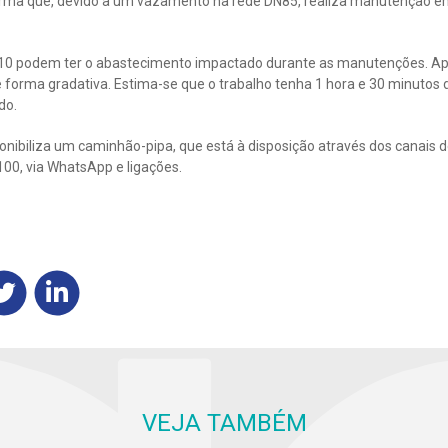
rma que, devido a um vazamento na rede DN85, realiza manutenção em
r 10 podem ter o abastecimento impactado durante as manutenções. Apó
 forma gradativa. Estima-se que o trabalho tenha 1 hora e 30 minutos 
do.
nibiliza um caminhão-pipa, que está à disposição através dos canais 
100, via WhatsApp e ligações.
VEJA TAMBÉM