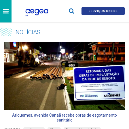
SERVIÇOS ONLINE
NOTÍCIAS
Ariquemes, avenida Canaã recebe obras de esgotamento
sanitário