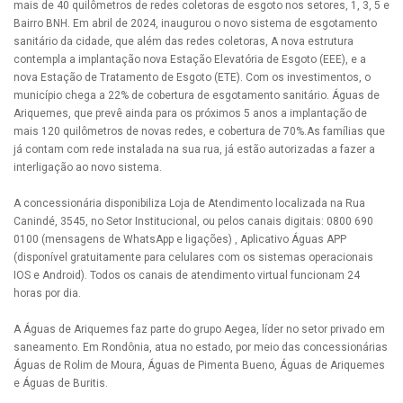
mais de 40 quilômetros de redes coletoras de esgoto nos setores, 1, 3, 5 e
Bairro BNH. Em abril de 2024, inaugurou o novo sistema de esgotamento
sanitário da cidade, que além das redes coletoras, A nova estrutura
contempla a implantação nova Estação Elevatória de Esgoto (EEE), e a
nova Estação de Tratamento de Esgoto (ETE). Com os investimentos, o
município chega a 22% de cobertura de esgotamento sanitário. Águas de
Ariquemes, que prevê ainda para os próximos 5 anos a implantação de
mais 120 quilômetros de novas redes, e cobertura de 70%.As famílias que
já contam com rede instalada na sua rua, já estão autorizadas a fazer a
interligação ao novo sistema.
A concessionária disponibiliza Loja de Atendimento localizada na Rua
Canindé, 3545, no Setor Institucional, ou pelos canais digitais: 0800 690
0100 (mensagens de WhatsApp e ligações) , Aplicativo Águas APP
(disponível gratuitamente para celulares com os sistemas operacionais
IOS e Android). Todos os canais de atendimento virtual funcionam 24
horas por dia.
A Águas de Ariquemes faz parte do grupo Aegea, líder no setor privado em
saneamento. Em Rondônia, atua no estado, por meio das concessionárias
Águas de Rolim de Moura, Águas de Pimenta Bueno, Águas de Ariquemes
e Águas de Buritis.