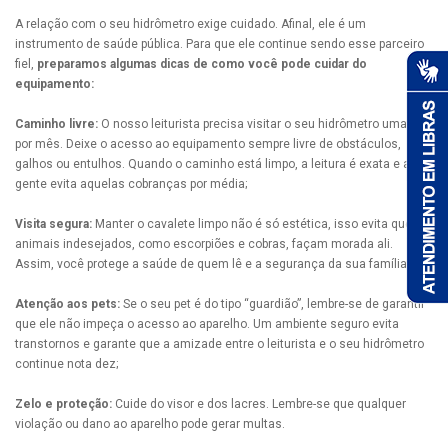
A relação com o seu hidrômetro exige cuidado. Afinal, ele é um
instrumento de saúde pública. Para que ele continue sendo esse parceiro
fiel,
preparamos algumas dicas de como você pode cuidar do
equipamento:
Caminho livre:
O nosso leiturista precisa visitar o seu hidrômetro uma vez
por mês. Deixe o acesso ao equipamento sempre livre de obstáculos,
galhos ou entulhos. Quando o caminho está limpo, a leitura é exata e a
gente evita aquelas cobranças por média;
Visita segura:
Manter o cavalete limpo não é só estética, isso evita que
animais indesejados, como escorpiões e cobras, façam morada ali.
Assim, você protege a saúde de quem lê e a segurança da sua família;
Atenção aos pets:
Se o seu pet é do tipo “guardião”, lembre-se de garantir
que ele não impeça o acesso ao aparelho. Um ambiente seguro evita
transtornos e garante que a amizade entre o leiturista e o seu hidrômetro
continue nota dez;
Zelo e proteção:
Cuide do visor e dos lacres. Lembre-se que qualquer
violação ou dano ao aparelho pode gerar multas.