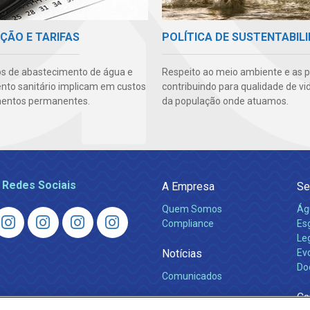
ÇÃO E TARIFAS
POLÍTICA DE SUSTENTABIL
os de abastecimento de água e
Respeito ao meio ambiente e as 
to sanitário implicam em custos
contribuindo para qualidade de vi
mentos permanentes.
da população onde atuamos.
 Redes Sociais
A Empresa
Se
Quem Somos
Ág
Compliance
Es
Leg
Notícias
Ev
Do
Comunicados
Ca