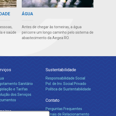
IDADE
ÁGUA
pessoas,
Antes de chegar às torneiras, a água
da e saúde
percorre um longo caminho pelo sistema de
abastecimento da Aegea RO.
rviços
Sustentabilidade
ua
Responsabilidade Social
gotamento Sanitário
Pol. de Inv. Social Privado
islação e Tarifas
Política de Sustentabilidade
olução dos Serviços
cumentos
Contato
Perguntas Frequentes
rreiras
Canais de Relacionamento