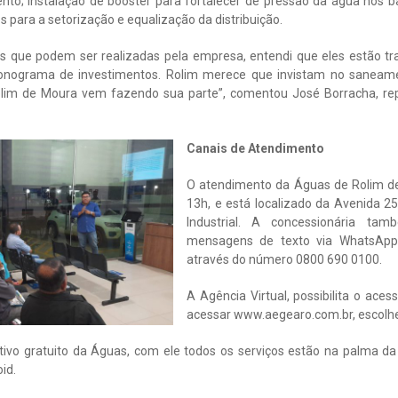
nto; instalação de booster para fortalecer de pressão da água nos b
os para a setorização e equalização da distribuição.
s que podem ser realizadas pela empresa, entendi que eles estão tr
ronograma de investimentos. Rolim merece que invistam no saneam
lim de Moura vem fazendo sua parte”, comentou José Borracha, rep
Canais de Atendimento
O atendimento da Águas de Rolim d
13h, e está localizado da Avenida 25
Industrial. A concessionária tam
mensagens de texto via WhatsApp
através do número 0800 690 0100.
A Agência Virtual, possibilita o aces
acessar www.aegearo.com.br, escolher
ivo gratuito da Águas, com ele todos os serviços estão na palma da 
id.