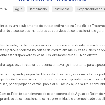
Água
Atendimento
Institucional
Responsabilidade S
/2026
 instalou um equipamento de autoatendimento na Estação de Tratame
mpliando o acesso dos moradores aos serviços da concessionária e gara
tendimento, os clientes passam a contar com a facilidade de emitir a s
ta e parcelar débitos no cartão de crédito em até 12 vezes, além da o
ento está disponível das 7h às 17h, diretamente na ETA do distrito.
ira Lagasse, a iniciativa representa um avanço importante para a popul
m muito grande porque facilita a vida do usuário, às vezes a fatura pod
gente não fica sem acesso. É uma vitória muito grande para o povo de 
 disso, poder pagar no cartão, parcelar e usar Pix ajuda muito a comuni
antos, líder de atendimento do setor comercial da Águas de Rolim de M
romisso da concessionária com a proximidade e a comodidade dos cli