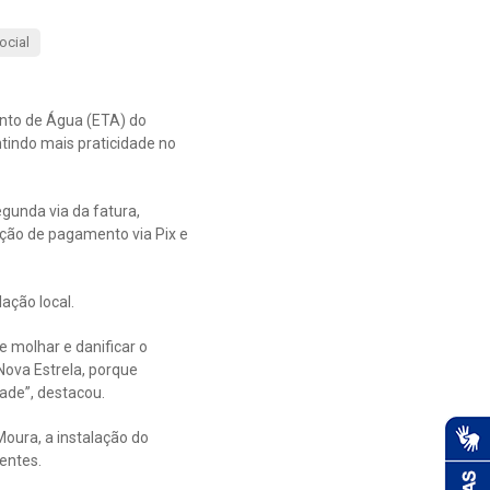
ocial
nto de Água (ETA) do
ntindo mais praticidade no
egunda via da fatura,
pção de pagamento via Pix e
ação local.
e molhar e danificar o
Nova Estrela, porque
dade”, destacou.
oura, a instalação do
entes.