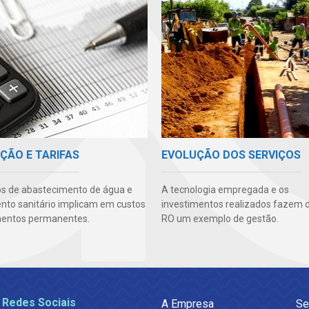
ÇÃO E TARIFAS
EVOLUÇÃO DOS SERVIÇOS
os de abastecimento de água e
A tecnologia empregada e os
to sanitário implicam em custos
investimentos realizados fazem 
mentos permanentes.
RO um exemplo de gestão.
 Redes Sociais
A Empresa
Se