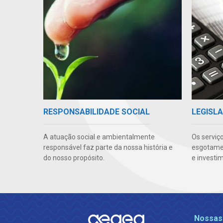
RESPONSABILIDADE SOCIAL
LEGISLA
A atuação social e ambientalmente
Os serviç
responsável faz parte da nossa história e
esgotamen
do nosso propósito.
e investi
Nossas