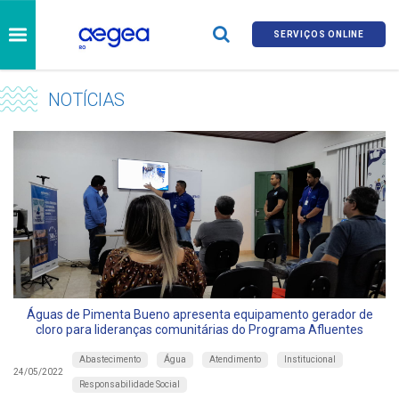
SERVIÇOS ONLINE
NOTÍCIAS
Águas de Pimenta Bueno apresenta equipamento gerador de
cloro para lideranças comunitárias do Programa Afluentes
Abastecimento
Água
Atendimento
Institucional
24/05/2022
Responsabilidade Social