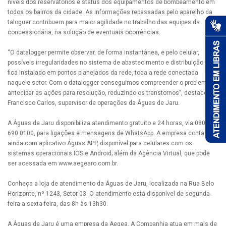
níveis dos reservatórios e status dos equipamentos de bombeamento em
todos os bairros da cidade. As informações repassadas pelo aparelho da
taloguer contribuem para maior agilidade no trabalho das equipes da
concessionária, na solução de eventuais ocorrências.
“O datalogger permite observar, de forma instantânea, e pelo celular,
possíveis irregularidades no sistema de abastecimento e distribuição. Ele
fica instalado em pontos planejados da rede, toda a rede conectada
naquele setor. Com o datalogger conseguimos compreender o problema, e
antecipar as ações para resolução, reduzindo os transtornos”, destacou
Francisco Carlos, supervisor de operações da Águas de Jaru.
A Águas de Jaru disponibiliza atendimento gratuito e 24 horas, via 0800
690 0100, para ligações e mensagens de WhatsApp. A empresa conta
ainda com aplicativo Águas APP, disponível para celulares com os
sistemas operacionais IOS e Android; além da Agência Virtual, que pode
ser acessada em www.aegearo.com.br.
Conheça a loja de atendimento da Águas de Jaru, localizada na Rua Belo
Horizonte, nº 1243, Setor 03. O atendimento está disponível de segunda-
feira a sexta-feira, das 8h às 13h30.
A Águas de Jaru é uma empresa da Aegea. A Companhia atua em mais de