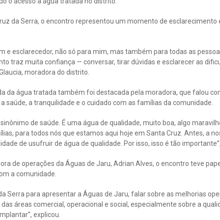
o o acesso à água tratada no distrito.
ruz da Serra, o encontro representou um momento de esclarecimento e
om e esclarecedor, não só para mim, mas também para todas as pessoas
o traz muita confiança — conversar, tirar dúvidas e esclarecer as dif
Glaucia, moradora do distrito.
da da água tratada também foi destacada pela moradora, que falou c
 a saúde, a tranquilidade e o cuidado com as famílias da comunidade.
é sinônimo de saúde. É uma água de qualidade, muito boa, algo maravil
ias, para todos nós que estamos aqui hoje em Santa Cruz. Antes, a no
dade de usufruir de água de qualidade. Por isso, isso é tão importante”,
ra de operações da Águas de Jaru, Adrian Alves, o encontro teve pap
com a comunidade.
 Serra para apresentar a Águas de Jaru, falar sobre as melhorias oper
as das áreas comercial, operacional e social, especialmente sobre a qual
plantar”, explicou.