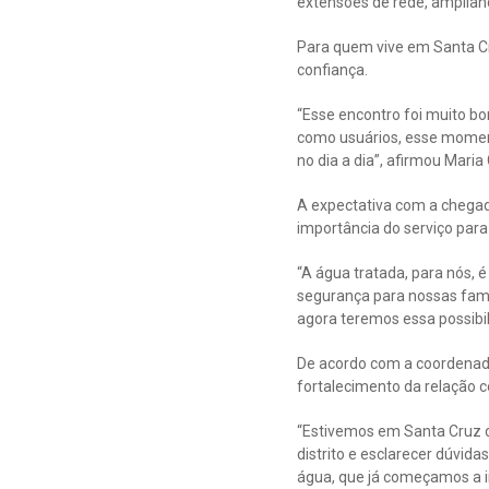
extensões de rede, ampliand
Para quem vive em Santa C
confiança.
“Esse encontro foi muito b
como usuários, esse moment
no dia a dia”, afirmou Maria 
A expectativa com a chega
importância do serviço para
“A água tratada, para nós, 
segurança para nossas famíl
agora teremos essa possibili
De acordo com a coordenado
fortalecimento da relação 
“Estivemos em Santa Cruz da
distrito e esclarecer dúvid
água, que já começamos a im