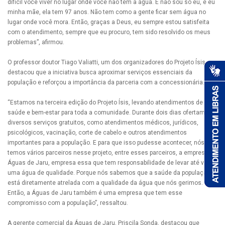
difícil você viver no lugar onde você não tem a água. E não sou só eu, é eu
minha mãe, ela tem 97 anos. Não tem como a gente ficar sem água no
lugar onde você mora. Então, graças a Deus, eu sempre estou satisfeita
com o atendimento, sempre que eu procuro, tem sido resolvido os meus
problemas”, afirmou.
O professor doutor Tiago Valiatti, um dos organizadores do Projeto Ísis,
destacou que a iniciativa busca aproximar serviços essenciais da
população e reforçou a importância da parceria com a concessionária.
“Estamos na terceira edição do Projeto Ísis, levando atendimentos de
saúde e bem-estar para toda a comunidade. Durante dois dias ofertamos
diversos serviços gratuitos, como atendimentos médicos, jurídicos,
psicológicos, vacinação, corte de cabelo e outros atendimentos
importantes para a população. E para que isso pudesse acontecer, nós
temos vários parceiros nesse projeto, entre esses parceiros, a empresa
Águas de Jaru, empresa essa que tem responsabilidade de levar até você
uma água de qualidade. Porque nós sabemos que a saúde da população
está diretamente atrelada com a qualidade da água que nós gerimos.
Então, a Águas de Jaru também é uma empresa que tem esse
compromisso com a população”, ressaltou.
A gerente comercial da Águas de Jaru, Priscila Sonda, destacou que