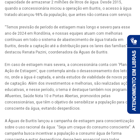
capacidade de armazenar 2 milhões de litros de água. Desde 2015,
quando a concessionária iniciou a operação em Buritis, o acesso à água
tratado alcançou 98% da população, que antes não contava com serviço.
“Temos previsão de período de estiagem mais longo e severo para esse
ano de 2024 em Rondônia, e nossas equipes atuam com melhorias
contínuas em todo o sistema de abastecimento de água tratada em
Buritis, desde a captação até a distribuição para os lares das famílias”,
destacou Renata Pazini, coordenadora da Águas de Buritis.
Em caso de estiagem mais severa, a concessionária conta com ‘Plano de
Ação de Estiagem’, que contempla ainda o desassoreamento dos leitos do
rio, onde a água é captada, e ainda estudos de viabilidade de novos pontos
de captação. Além dos investimentos e melhorias, são realizadas ações
educativas, e nesse período, o tema é destaque também nos programas
Afluentes, Saúde Nota 10 e Portas Abertas, promovidos pelas
concessionárias, que têm o objetivo de sensibilizar a população para o uso
consciente da água, evitando desperdícios.
A Águas de Buritis lançou a campanha de estiagem para conscientização
sobre o uso racional da água: “Seja um craque do consumo consciente”. A
campanha busca incentivar a população a consumir água de forma
consciente e evitar desperdícios desse bem essencial para todos.