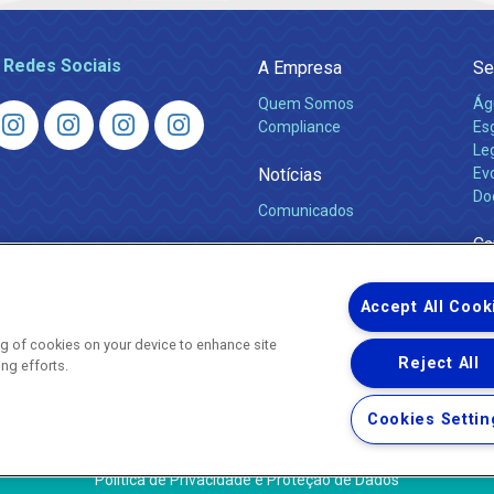
 Redes Sociais
A Empresa
Se
Quem Somos
Ág
Compliance
Es
Leg
Notícias
Ev
Do
Comunicados
Ca
Accept All Cook
ing of cookies on your device to enhance site
Reject All
ing efforts.
Uma empresa
Copyright © 2026 - Todos os Direitos Reservados.
Cookies Settin
Nossa natureza movimenta a vida
Termos Gerais de Uso de Sites e Aplicativos
Política de Privacidade e Proteção de Dados