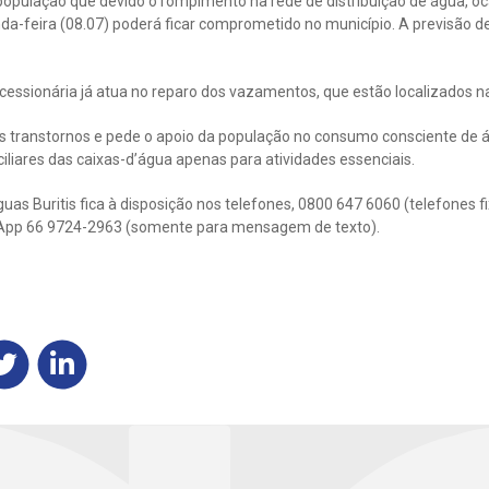
população que devido o rompimento na rede de distribuição de água, oca
-feira (08.07) poderá ficar comprometido no município. A previsão de 
cessionária já atua no reparo dos vazamentos, que estão localizados na
s transtornos e pede o apoio da população no consumo consciente de á
ciliares das caixas-d’água apenas para atividades essenciais.
as Buritis fica à disposição nos telefones, 0800 647 6060 (telefones f
tsApp 66 9724-2963 (somente para mensagem de texto).