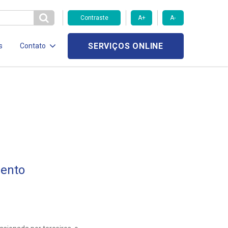
Contraste
A+
A-
SERVIÇOS ONLINE
s
Contato
mento