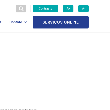
Contraste
A+
A-
SERVIÇOS ONLINE
s
Contato
E