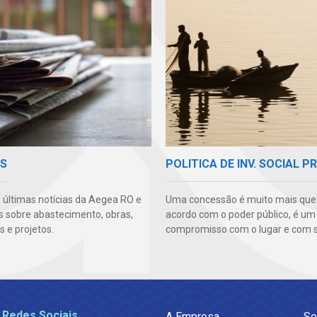
AS
POLITICA DE INV. SOCIAL P
s últimas notícias da Aegea RO e
Uma concessão é muito mais qu
s sobre abastecimento, obras,
acordo com o poder público, é um
 e projetos.
compromisso com o lugar e com s
 Redes Sociais
A Empresa
Se