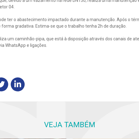
 que, devido a um vazamento na rede DN150, realiza uma manutenção 
etor 04.
 pode ter o abastecimento impactado durante a manutenção. Após o térm
 forma gradativa. Estima-se que o trabalho tenha 2h de duração.
iliza um caminhão-pipa, que está à disposição através dos canais de at
via WhatsApp e ligações.
VEJA TAMBÉM