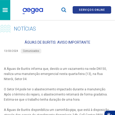
SERVIÇOS ONLINE
NOTÍCIAS
ÁGUAS DE BURITIS: AVISO IMPORTANTE
Comunicados
13/03/2024
A Águas de Buritis informa que, devido a um vazamento na rede DN150,
realiza uma manutenção emergencial nesta quarta-feira (13), na Rua
Niterói, Setor 04.
O Setor 04 pode ter o abastecimento impactado durante a manutenção.
Após o término do reparo, o abastecimento retornará de forma gradativa.
Estima-se que o trabalho tenha duração de uma hora.
A Águas de Buritis disponibiliza um caminhão-pipa, que está à disposição
através dos canais de atendimento disponíveis 24h: Call Center 0800 690