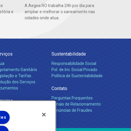
te
A Aegea RO trabalha 24h por dia para
stória e
ampliar e melhorar o saneamento nas
cidades onde atua.
rviços
Sustentabilidade
ua
Responsabilidade Social
gotamento Sanitário
Pol. de Inv. Social Privado
islação e Tarifas
Política de Sustentabilidade
olução dos Serviços
cumentos
Contato
Perguntas Frequentes
rreiras
Canais de Relacionamento
Denúncias de Fraudes
ies