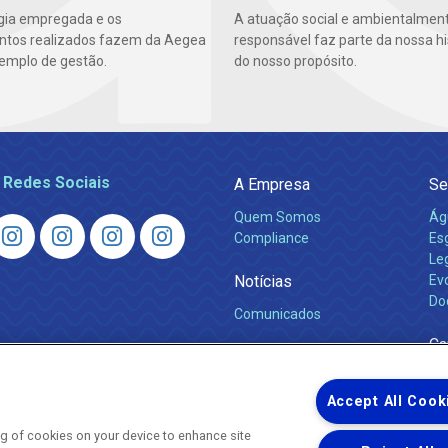
gia empregada e os
A atuação social e ambientalmen
ntos realizados fazem da Aegea
responsável faz parte da nossa hi
emplo de gestão.
do nosso propósito.
 Redes Sociais
A Empresa
Se
Quem Somos
Ág
Compliance
Es
Leg
Notícias
Ev
Do
Comunicados
Ca
Accept All Cook
ing of cookies on your device to enhance site