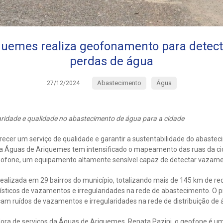
quemes realiza geofonamento para detect
perdas de água
Abastecimento
Água
27/12/2024
laridade e qualidade no abastecimento de água para a cidade
cer um serviço de qualidade e garantir a sustentabilidade do abaste
ia Águas de Ariquemes tem intensificado o mapeamento das ruas da c
geofone, um equipamento altamente sensível capaz de detectar vazament
realizada em 29 bairros do município, totalizando mais de 145 km de 
rísticos de vazamentos e irregularidades na rede de abastecimento. 
am ruídos de vazamentos e irregularidades na rede de distribuição de 
ra de serviços da Águas de Ariquemes, Renata Pazini, o geofone é u