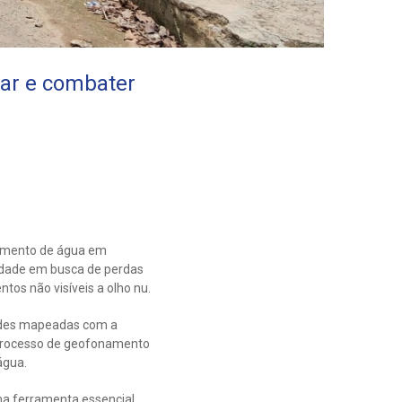
ar e combater
cimento de água em
idade em busca de perdas
os não visíveis a olho nu.
redes mapeadas com a
O processo de geofonamento
água.
ma ferramenta essencial