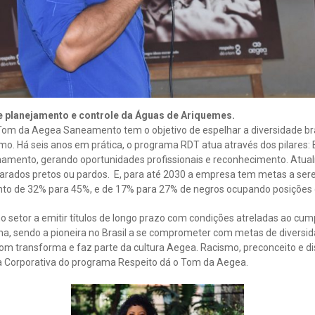
de planejamento e controle da Águas de Ariquemes.
om da Aegea Saneamento tem o objetivo de espelhar a diversidade br
mo. Há seis anos em prática, o programa RDT atua através dos pilares:
amento, gerando oportunidades profissionais e reconhecimento. Atua
arados pretos ou pardos. E, para até 2030 a empresa tem metas a se
nto de 32% para 45%, e de 17% para 27% de negros ocupando posições d
o setor a emitir títulos de longo prazo com condições atreladas ao cu
na, sendo a pioneira no Brasil a se comprometer com metas de diversid
Tom transforma e faz parte da cultura Aegea. Racismo, preconceito e dis
ra Corporativa do programa Respeito dá o Tom da Aegea.