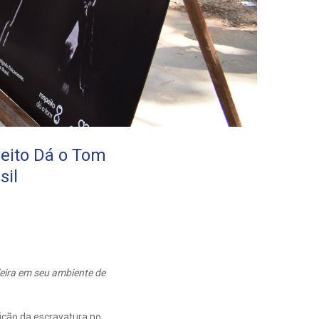
eito Dá o Tom
sil
eira em seu ambiente de
ição da escravatura no