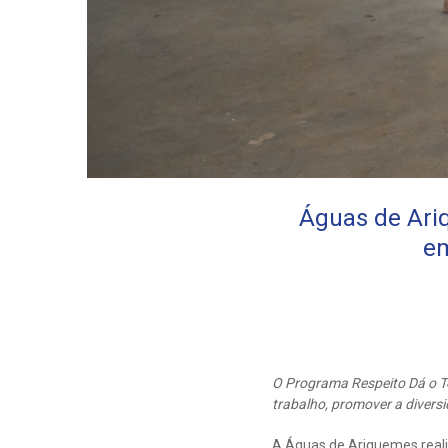
Águas de Ari
em
O Programa Respeito Dá o To
trabalho, promover a divers
A Águas de Ariquemes reali