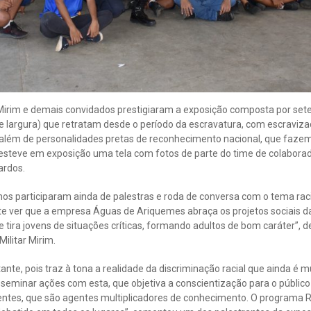
r Mirim e demais convidados prestigiaram a exposição composta por set
de largura) que retratam desde o período da escravatura, com escraviz
 além de personalidades pretas de reconhecimento nacional, que fazem 
steve em exposição uma tela com fotos de parte do time de colabora
ardos.
unos participaram ainda de palestras e roda de conversa com o tema r
nte ver que a empresa Águas de Ariquemes abraça os projetos sociais d
 tira jovens de situações críticas, formando adultos de bom caráter”, d
Militar Mirim.
ante, pois traz à tona a realidade da discriminação racial que ainda é 
seminar ações com esta, que objetiva a conscientização para o público
entes, que são agentes multiplicadores de conhecimento. O programa R