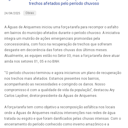
trechos afetados pelo período chuvoso
Obras
24/04/2025
A Águas de Ariquemes iniciou uma força-tarefa para recompor o asfalto
em bairros do município afetados durante o período chuvoso. A iniciativa
integra um mutirão de ações emergenciais promovidas pela
concessionária, com foco na recuperação de trechos que sofreram
desgaste em decorrência das fortes chuvas dos últimos meses.
Atualmente, as equipes estão no Setor 03, mas a força-tarefa deve atuar
ainda nos setores 01, 05 e no BNH.
“O período chuvoso terminou e agora iniciamos um plano de recuperação
nos trechos mais afetados. Estamos presentes nos bairros,
acompanhando as necessidades e corrigindo os danos. Nosso
compromisso é com a qualidade de vida da população”, destacou Ary
Carlos Laydner, diretor-presidente da Águas de Ariquemes.
A força-tarefa tem como objetivo a recomposição asfáltica nos locais
onde a Águas de Ariquemes realizou intervenções nas redes de água
tratada ou esgoto e que foram danificados pelas chuvas intensas. Com o
encerramento do período conhecido como inverno amazônico e a