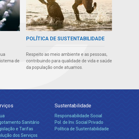
POLÍTICA DE SUSTENTABILIDADE
gua
Respeito ao meio ambiente e as pessoas,
sistema de
contribuindo para qualidade de vida e saúde
da população onde atuamos.
rviços
Sustentabilidade
ua
Responsabilidade Social
gotamento Sanitário
Pol. de Inv. Social Privado
islação e Tarifas
Política de Sustentabilidade
olução dos Serviços