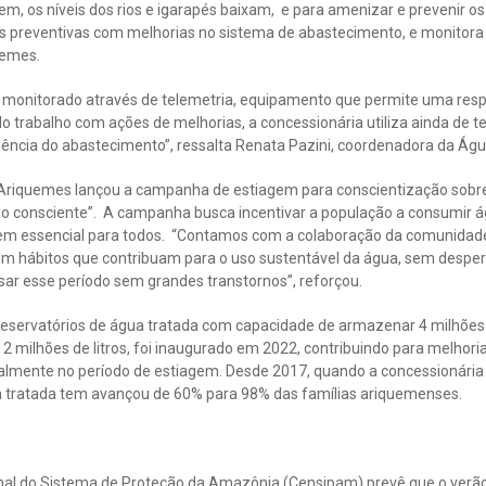
em, os níveis dos rios e igarapés baixam, e para amenizar e prevenir os
s preventivas com melhorias no sistema de abastecimento, e monitora 
uemes.
 é monitorado através de telemetria, equipamento que permite uma resp
o trabalho com ações de melhorias, a concessionária utiliza ainda de 
iciência do abastecimento”, ressalta Renata Pazini, coordenadora da Á
riquemes lançou a campanha de estiagem para conscientização sobre 
 consciente”. A campanha busca incentivar a população a consumir á
 bem essencial para todos. “Contamos com a colaboração da comunidad
em hábitos que contribuam para o uso sustentável da água, sem despe
ar esse período sem grandes transtornos”, reforçou.
eservatórios de água tratada com capacidade de armazenar 4 milhões d
2 milhões de litros, foi inaugurado em 2022, contribuindo para melhori
ipalmente no período de estiagem. Desde 2017, quando a concessionária
a tratada tem avançou de 60% para 98% das famílias ariquemenses.
onal do Sistema de Proteção da Amazônia (Censipam) prevê que o ver