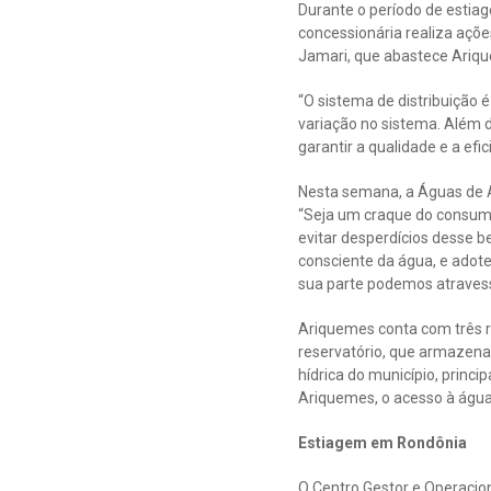
Durante o período de estiag
concessionária realiza açõe
Jamari, que abastece Ariq
“O sistema de distribuição
variação no sistema. Além d
garantir a qualidade e a ef
Nesta semana, a Águas de A
“Seja um craque do consumo
evitar desperdícios desse
consciente da água, e adot
sua parte podemos atravess
Ariquemes conta com três r
reservatório, que armazena 
hídrica do município, princ
Ariquemes, o acesso à águ
Estiagem em Rondônia
O Centro Gestor e Operaci