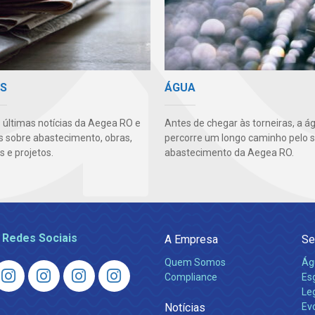
AS
ÁGUA
s últimas notícias da Aegea RO e
Antes de chegar às torneiras, a á
s sobre abastecimento, obras,
percorre um longo caminho pelo 
 e projetos.
abastecimento da Aegea RO.
 Redes Sociais
A Empresa
Se
Quem Somos
Ág
Compliance
Es
Leg
Notícias
Ev