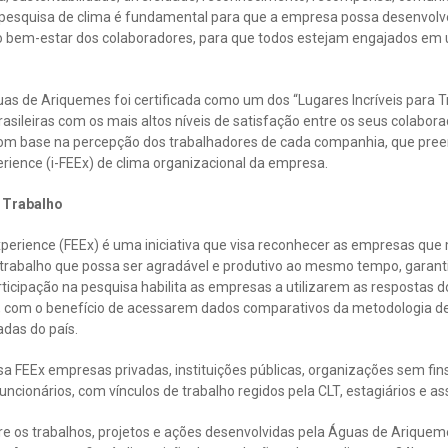
“A pesquisa de clima é fundamental para que a empresa possa desenvolv
o bem-estar dos colaboradores, para que todos estejam engajados em
uas de Ariquemes foi certificada como um dos “Lugares Incríveis para 
sileiras com os mais altos níveis de satisfação entre os seus colaborad
com base na percepção dos trabalhadores de cada companhia, que pre
rience (i-FEEx) de clima organizacional da empresa.
 Trabalho
perience (FEEx) é uma iniciativa que visa reconhecer as empresas qu
trabalho que possa ser agradável e produtivo ao mesmo tempo, garant
rticipação na pesquisa habilita as empresas a utilizarem as respostas
l, com o benefício de acessarem dados comparativos da metodologia de
das do país.
a FEEx empresas privadas, instituições públicas, organizações sem fins
cionários, com vínculos de trabalho regidos pela CLT, estagiários e ass
e os trabalhos, projetos e ações desenvolvidas pela Águas de Ariquem