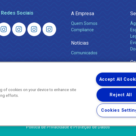
 Redes Sociais
A Empresa
Se
Quem Somos
Ág
Compliance
Es
Leg
Notícias
Ev
Do
Comunicados
Ca
Accept All Cook
ing of cookies on your device to enhance site
Reject All
ing efforts.
Uma empresa
Copyright © 2026 - Todos os Direitos Reservados.
Cookies Settin
Nossa natureza movimenta a vida
Termos Gerais de Uso de Sites e Aplicativos
Política de Privacidade e Proteção de Dados