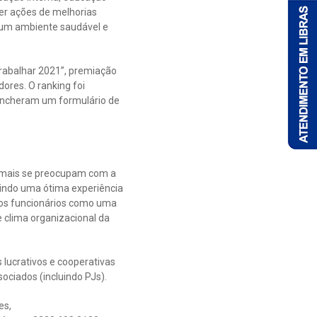
er ações de melhorias
 um ambiente saudável e
Trabalhar 2021”, premiação
ores. O ranking foi
encheram um formulário de
e mais se preocupam com a
indo uma ótima experiência
 dos funcionários como uma
 clima organizacional da
 lucrativos e cooperativas
ociados (incluindo PJs).
es,