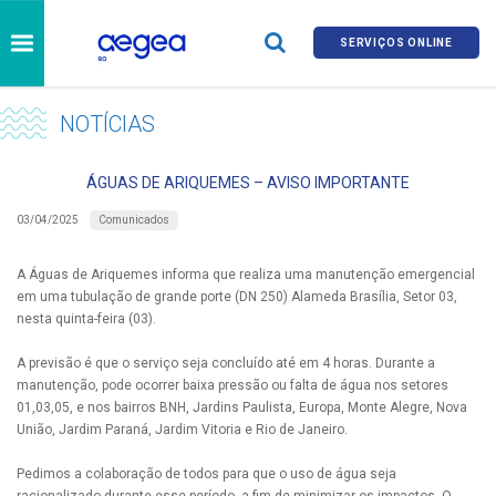
SERVIÇOS ONLINE
NOTÍCIAS
ÁGUAS DE ARIQUEMES – AVISO IMPORTANTE
Comunicados
03/04/2025
A Águas de Ariquemes informa que realiza uma manutenção emergencial
em uma tubulação de grande porte (DN 250) Alameda Brasília, Setor 03,
nesta quinta-feira (03).
A previsão é que o serviço seja concluído até em 4 horas. Durante a
manutenção, pode ocorrer baixa pressão ou falta de água nos setores
01,03,05, e nos bairros BNH, Jardins Paulista, Europa, Monte Alegre, Nova
União, Jardim Paraná, Jardim Vitoria e Rio de Janeiro.
Pedimos a colaboração de todos para que o uso de água seja
racionalizado durante esse período, a fim de minimizar os impactos. O