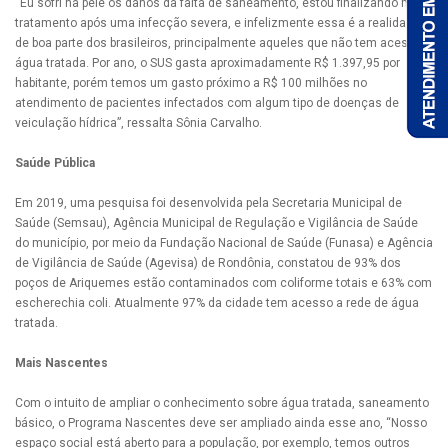
“Eu sofri na pele os danos da falta de saneamento, estou finalizando meu
tratamento após uma infecção severa, e infelizmente essa é a realidade
de boa parte dos brasileiros, principalmente aqueles que não tem acesso a
água tratada. Por ano, o SUS gasta aproximadamente R$ 1.397,95 por
habitante, porém temos um gasto próximo a R$ 100 milhões no
atendimento de pacientes infectados com algum tipo de doenças de
veiculação hídrica”, ressalta Sônia Carvalho.
Saúde Pública
Em 2019, uma pesquisa foi desenvolvida pela Secretaria Municipal de
Saúde (Semsau), Agência Municipal de Regulação e Vigilância de Saúde
do município, por meio da Fundação Nacional de Saúde (Funasa) e Agência
de Vigilância de Saúde (Agevisa) de Rondônia, constatou de 93% dos
poços de Ariquemes estão contaminados com coliforme totais e 63% com
escherechia coli. Atualmente 97% da cidade tem acesso a rede de água
tratada.
Mais Nascentes
Com o intuito de ampliar o conhecimento sobre água tratada, saneamento
básico, o Programa Nascentes deve ser ampliado ainda esse ano, “Nosso
espaço social está aberto para a população, por exemplo, temos outros