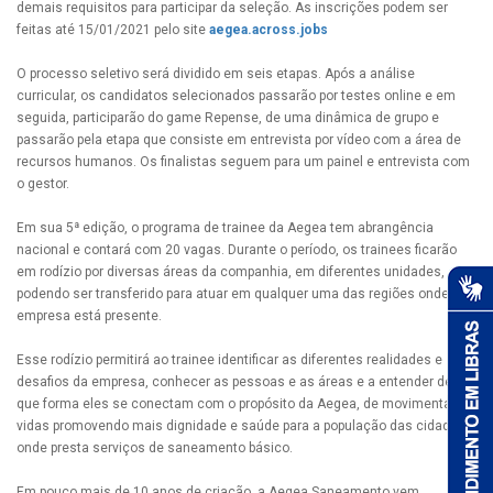
demais requisitos para participar da seleção. As inscrições podem ser
feitas até 15/01/2021 pelo site
aegea.across.jobs
O processo seletivo será dividido em seis etapas. Após a análise
curricular, os candidatos selecionados passarão por testes online e em
seguida, participarão do game Repense, de uma dinâmica de grupo e
passarão pela etapa que consiste em entrevista por vídeo com a área de
recursos humanos. Os finalistas seguem para um painel e entrevista com
o gestor.
Em sua 5ª edição, o programa de trainee da Aegea tem abrangência
nacional e contará com 20 vagas. Durante o período, os trainees ficarão
em rodízio por diversas áreas da companhia, em diferentes unidades,
podendo ser transferido para atuar em qualquer uma das regiões onde a
empresa está presente.
Esse rodízio permitirá ao trainee identificar as diferentes realidades e
desafios da empresa, conhecer as pessoas e as áreas e a entender de
que forma eles se conectam com o propósito da Aegea, de movimentar
vidas promovendo mais dignidade e saúde para a população das cidades
onde presta serviços de saneamento básico.
Em pouco mais de 10 anos de criação, a Aegea Saneamento vem